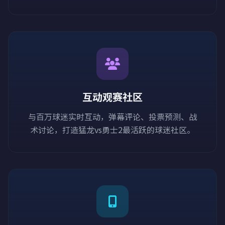
互动观赛社区
与百万球迷实时互动，弹幕评论、投票预测、战
术讨论，打造猛龙vs勇士2最活跃的球迷社区。