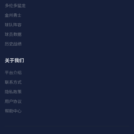
多伦多猛龙
金州勇士
球队阵容
球员数据
历史战绩
关于我们
平台介绍
联系方式
隐私政策
用户协议
帮助中心