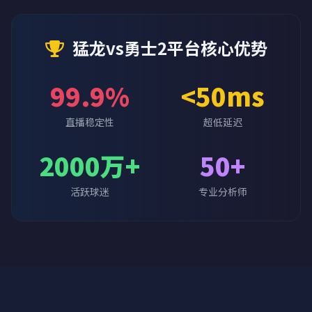
猛龙vs勇士2平台核心优势
99.9%
<50ms
直播稳定性
超低延迟
2000万+
50+
活跃球迷
专业分析师