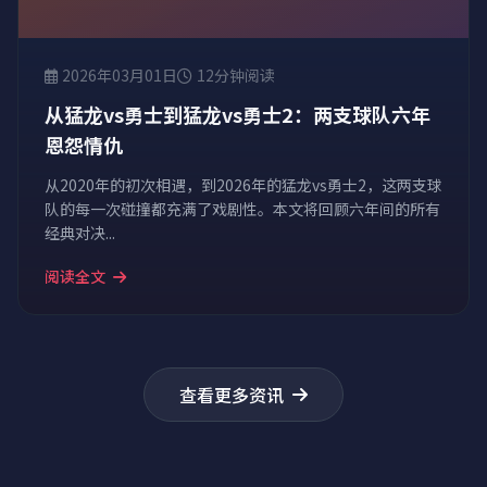
2026年03月01日
12分钟阅读
从猛龙vs勇士到猛龙vs勇士2：两支球队六年
恩怨情仇
从2020年的初次相遇，到2026年的猛龙vs勇士2，这两支球
队的每一次碰撞都充满了戏剧性。本文将回顾六年间的所有
经典对决...
阅读全文
查看更多资讯