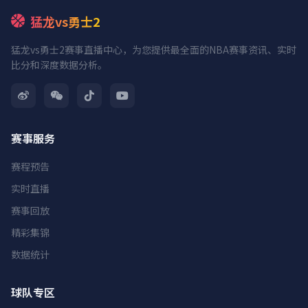
猛龙vs勇士2
猛龙vs勇士2赛事直播中心，为您提供最全面的NBA赛事资讯、实时
比分和深度数据分析。
赛事服务
赛程预告
实时直播
赛事回放
精彩集锦
数据统计
球队专区